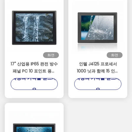
화면
화면
17" 산업용 IP65 완전 방수
인텔 J4125 프로세서
패널 PC 10 포인트 용량
1000 닛과 함께 15 인치
최상의 가격을 얻으세
최상의 가격을 얻으세
터치
산업용 IP67 완전 방수 터
치 패널 PC
요
요