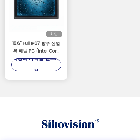
화면
15.6" Full IP67 방수 산업
용 패널 PC (Intel Core
최상의 가격을 얻으세
i5-8257U 포함) | 10점 정
전식 터치
요