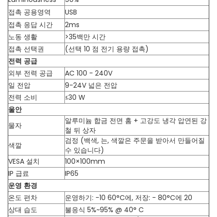
접촉 공용영역
USB
접촉 응답 시간
2ms
노동 생활
>35백만 시간
접촉 선택권
(선택 10 점 전기 용량 접촉)
전력 공급
외부 전력 공급
AC 100 - 240V
일 전압
9-24V 넓은 전압
전력 소비
≤30 W
울안
알루미늄 합금 전면 홈 + 고강도 냉각 압연된 강
물자
철 뒤 상자
검정 (백색, 는, 색깔은 주문을 받아서 만들어질
색깔
수 있습니다)
VESA 설치
100×100mm
IP 급료
IP65
운영 환경
온도 편차
운영하기: -10 60°C에, 저장: - 80°C에 20
상대 습도
불응식 5%~95% @ 40° C