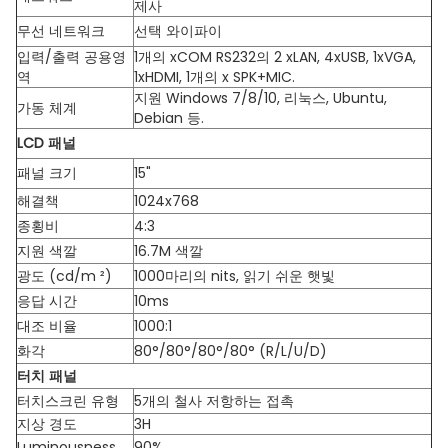
제사
무선 네트워크
선택 와이파이
입력/출력 공용영
1개의 xCOM RS232의 2 xLAN, 4xUSB, 1xVGA,
역
1xHDMI, 1개의 x SPK+MIC.
지원 Windows 7/8/10, 리눅스, Ubuntu,
가동 체계
Debian 등.
LCD 패널
패널 크기
15"
해결책
1024x768
종횡비
4:3
지원 색깔
16.7M 색깔
광도 (cd/m ²)
1000마리의 nits, 읽기 쉬운 햇빛
응답 시간
10ms
대조 비율
1000:1
화각
80°/80°/80°/80° (R/L/U/D)
터치 패널
터치스크린 유형
5개의 철사 저항하는 접촉
지상 경도
3H
Luminousness
90%