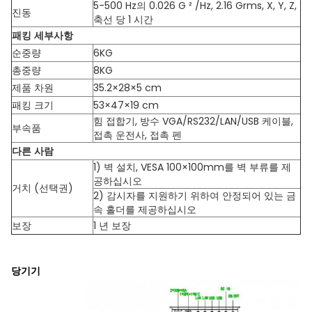
5-500 Hz의 0.026 G ² /Hz, 2.16 Grms, X, Y, Z,
진동
축선 당 1 시간
패킹 세부사항
순중량
6KG
총중량
8KG
제품 차원
35.2×28×5 cm
패킹 크기
53×47×19 cm
힘 접합기, 방수 VGA/RS232/LAN/USB 케이블,
부속품
접촉 운전사, 접촉 펜
다른 사람
1) 벽 설치, VESA 100×100mm를 벽 부류를 제
공하십시오
거치 (선택권)
2) 감시자를 지원하기 위하여 안정되어 있는 금
속 홀더를 제공하십시오
보장
1 년 보장
당기기