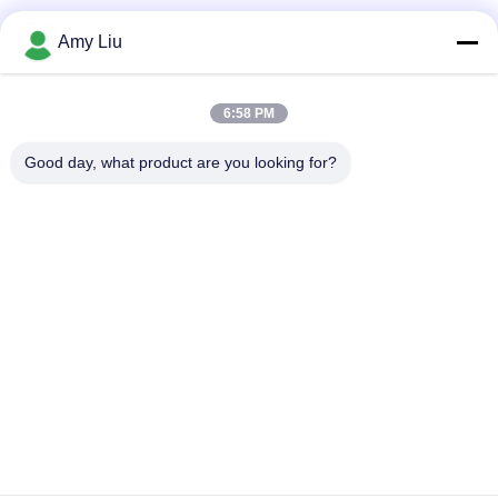
소셜 미디어
Amy Liu
6:58 PM
빠른 연락
Good day, what product are you looking for?
전화
86-0755-23747569
이메일
info@sihovision.com
청원하세요 :
청원하세요 :607호, 6/F, 건물 Ｍ, 페이지 산업 공원, 1223 구
안광 도로, 룽화 구, 센즈헨, 중국
사생활 보호 정책
|
사이트맵
중국 상등품 끼워넣어진 접촉 위원회 PC 공급자. 저작권 (c) 2018-