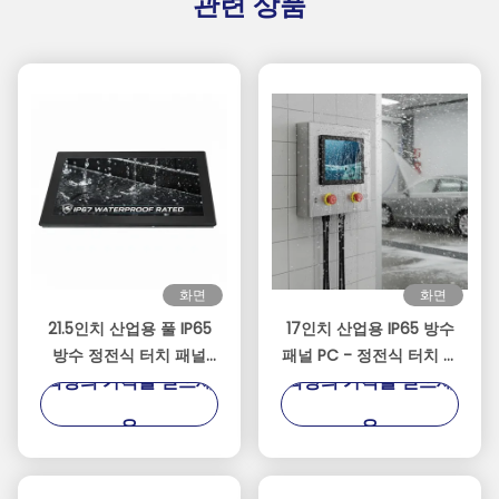
관련 상품
화면
화면
21.5인치 산업용 풀 IP65
17인치 산업용 IP65 방수
방수 정전식 터치 패널
패널 PC - 정전식 터치 스
최상의 가격을 얻으세
최상의 가격을 얻으세
PC, Intel J1900 쿼드 코
크린 - 인텔 셀러론 J1900
어 프로세서
팬리스 임베디드 컴퓨터
요
요