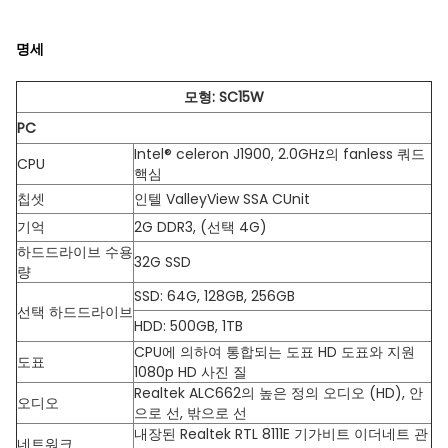
명세
모형: SC15W
PC
Intel® celeron J1900, 2.0GHz의 fanless 쿼드
CPU
핵심
칩셋
인텔 ValleyView SSA CUnit
기억
2G DDR3, (선택 4G)
하드드라이브 수용
32G SSD
량
SSD: 64G, 128GB, 256GB
선택 하드드라이브
HDD: 500GB, 1TB
CPU에 의하여 통합되는 도표 HD 도표와 지원
도표
1080p HD 사진 질
Realtek ALC662의 높은 정의 오디오 (HD), 안
오디오
으로 선, 밖으로 선
내장된 Realtek RTL 8111E 기가비트 이더네트 관
네트워크