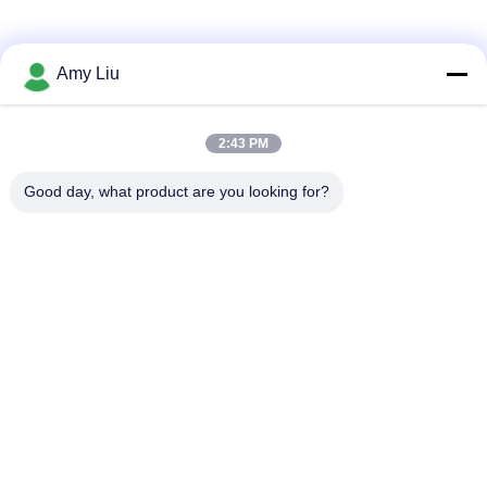
소셜 미디어
Amy Liu
2:43 PM
빠른 연락
Good day, what product are you looking for?
전화
86-0755-23747569
이메일
info@sihovision.com
청원하세요 :
청원하세요 :607호, 6/F, 건물 Ｍ, 페이지 산업 공원, 1223 구
안광 도로, 룽화 구, 센즈헨, 중국
사생활 보호 정책
|
사이트맵