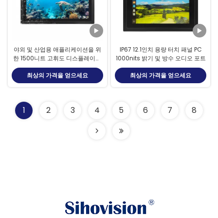
야외 및 산업용 애플리케이션을 위
IP67 12.1인치 용량 터치 패널 PC
한 1500니트 고휘도 디스플레이가
1000nits 밝기 및 방수 오디오 포트
탑재된 24인치 IP67 방수 산업용 패
최상의 가격을 얻으세요
최상의 가격을 얻으세요
널 PC
1
2
3
4
5
6
7
8