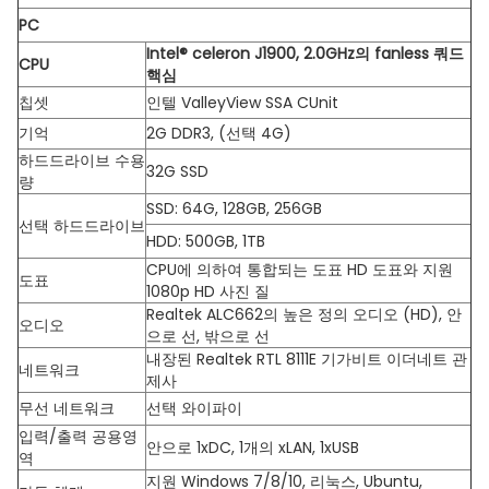
PC
Intel® celeron J1900, 2.0GHz의 fanless 쿼드
CPU
핵심
칩셋
인텔 ValleyView SSA CUnit
기억
2G DDR3, (선택 4G)
하드드라이브 수용
32G SSD
량
SSD: 64G, 128GB, 256GB
선택 하드드라이브
HDD: 500GB, 1TB
CPU에 의하여 통합되는 도표 HD 도표와 지원
도표
1080p HD 사진 질
Realtek ALC662의 높은 정의 오디오 (HD), 안
오디오
으로 선, 밖으로 선
내장된 Realtek RTL 8111E 기가비트 이더네트 관
네트워크
제사
무선 네트워크
선택 와이파이
입력/출력 공용영
안으로 1xDC, 1개의 xLAN, 1xUSB
역
지원 Windows 7/8/10, 리눅스, Ubuntu,