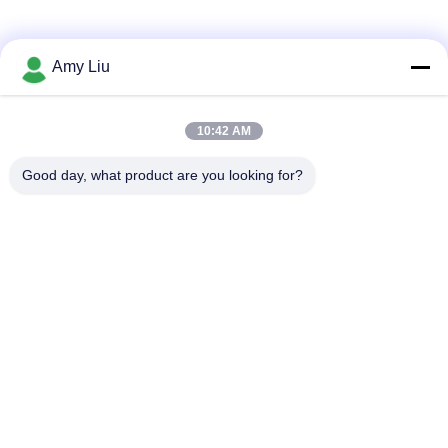
소셜 미디어
Amy Liu
10:42 AM
빠른 연락
Good day, what product are you looking for?
전화
86-0755-23747569
이메일
info@sihovision.com
청원하세요 :
청원하세요 :607호, 6/F, 건물 Ｍ, 페이지 산업 공원, 1223 구
안광 도로, 룽화 구, 센즈헨, 중국
사생활 보호 정책
|
사이트맵