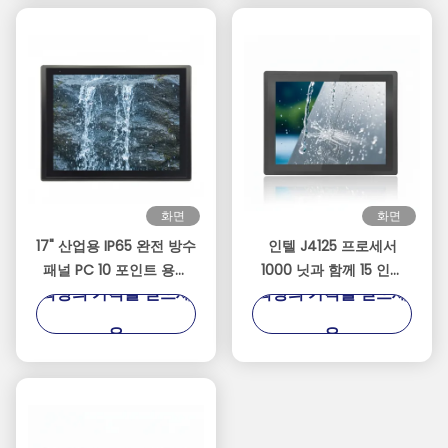
화면
화면
17" 산업용 IP65 완전 방수
인텔 J4125 프로세서
패널 PC 10 포인트 용량
1000 닛과 함께 15 인치
최상의 가격을 얻으세
최상의 가격을 얻으세
터치
산업용 IP67 완전 방수 터
치 패널 PC
요
요