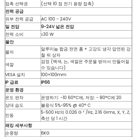
접촉 선택권
(선택 10 점 전기 용량 접촉)
전력 공급
외부 전력 공급
AC 100 - 240V
일 전압
9-24V 넓은 전압
전력 소비
≤30 W
울안
알루미늄 합금 전면 홈 + 고강도 냉각 압연된 강
물자
철 뒤 상자
검정 (백색, 는, 색깔은 주문을 받아서 만들어질
색깔
수 있습니다)
VESA 설치
100×100mm
IP 급료
IP66
운영 환경
온도 편차
운영하기: -10 60°C에, 저장: - 80°C에 20
상대 습도
불응식 5%~95% @ 40° C
5-500 Hz의 0.026 G ² /Hz, 2.16 Grms, X, Y, Z,
진동
축선 당 1 시간
패킹 세부사항
순중량
6KG