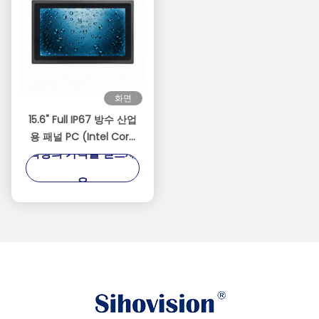
화면
15.6" Full IP67 방수 산업
용 패널 PC (Intel Core
최상의 가격을 얻으세
i5-8257U 포함) | 10점 정
전식 터치
요