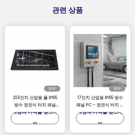
관련 상품
화면
화면
21.5인치 산업용 풀 IP65
17인치 산업용 IP65 방수
방수 정전식 터치 패널
패널 PC - 정전식 터치 스
최상의 가격을 얻으세
최상의 가격을 얻으세
PC, Intel J1900 쿼드 코
크린 - 인텔 셀러론 J1900
어 프로세서
팬리스 임베디드 컴퓨터
요
요