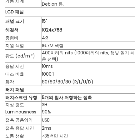
가동 체계
Debian 등.
LCD 패널
패널 크기
15"
해결책
1024x768
종횡비
4:3
지원 색깔
16.7M 색깔
400마리의 nits (1000마리의 nits, 햇빛 읽기 쉬
광도 (cd/m ²)
운 선택)
응답 시간
10ms
대조 비율
1000:1
화각
80/80/80/80 (R/L/U/D)
터치 패널
터치스크린 유형
5개의 철사 저항하는 접촉
지상 경도
3H
Luminousness
90%
접촉 공용영역
USB
접촉 응답 시간
2ms
노동 생활
>35백만 시간