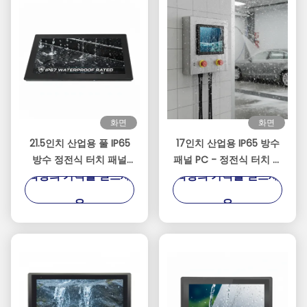
화면
화면
21.5인치 산업용 풀 IP65
17인치 산업용 IP65 방수
방수 정전식 터치 패널
패널 PC - 정전식 터치 스
최상의 가격을 얻으세
최상의 가격을 얻으세
PC, Intel J1900 쿼드 코
크린 - 인텔 셀러론 J1900
어 프로세서
팬리스 임베디드 컴퓨터
요
요