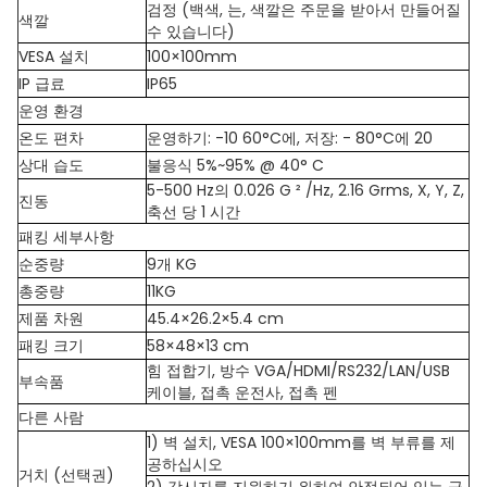
검정 (백색, 는, 색깔은 주문을 받아서 만들어질
색깔
수 있습니다)
VESA 설치
100×100mm
IP 급료
IP65
운영 환경
온도 편차
운영하기: -10 60°C에, 저장: - 80°C에 20
상대 습도
불응식 5%~95% @ 40° C
5-500 Hz의 0.026 G ² /Hz, 2.16 Grms, X, Y, Z,
진동
축선 당 1 시간
패킹 세부사항
순중량
9개 KG
총중량
11KG
제품 차원
45.4×26.2×5.4 cm
패킹 크기
58×48×13 cm
힘 접합기, 방수 VGA/HDMI/RS232/LAN/USB
부속품
케이블, 접촉 운전사, 접촉 펜
다른 사람
1) 벽 설치, VESA 100×100mm를 벽 부류를 제
공하십시오
거치 (선택권)