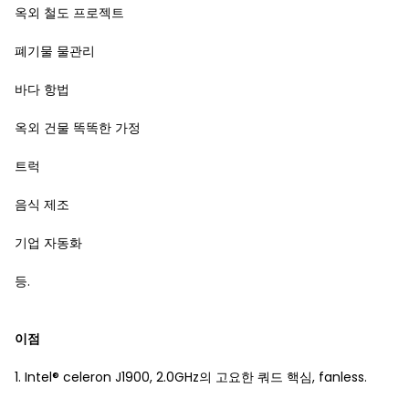
옥외 철도 프로젝트
폐기물 물관리
바다 항법
옥외 건물 똑똑한 가정
트럭
음식 제조
기업 자동화
등.
이점
1. Intel® celeron J1900, 2.0GHz의 고요한 쿼드 핵심, fanless.