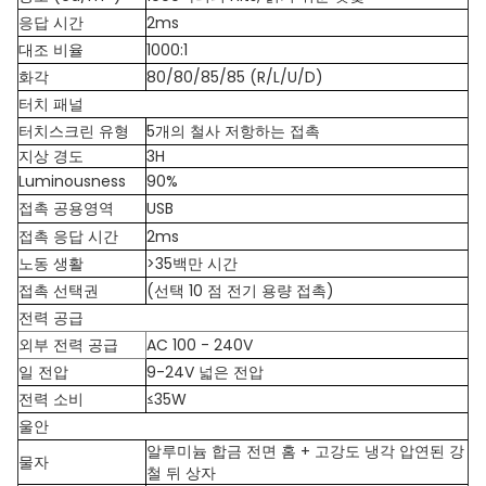
응답 시간
2ms
대조 비율
1000:1
화각
80/80/85/85 (R/L/U/D)
터치 패널
터치스크린 유형
5개의 철사 저항하는 접촉
지상 경도
3H
Luminousness
90%
접촉 공용영역
USB
접촉 응답 시간
2ms
노동 생활
>35백만 시간
접촉 선택권
(선택 10 점 전기 용량 접촉)
전력 공급
외부 전력 공급
AC 100 - 240V
일 전압
9-24V 넓은 전압
전력 소비
≤35W
울안
알루미늄 합금 전면 홈 + 고강도 냉각 압연된 강
물자
철 뒤 상자