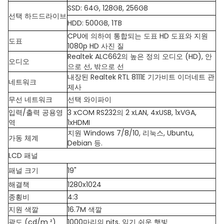
SSD: 64G, 128GB, 256GB
선택 하드드라이브
HDD: 500GB, 1TB
CPU에 의하여 통합되는 도표 HD 도표와 지원
도표
1080p HD 사진 질
Realtek ALC662의 높은 정의 오디오 (HD), 안
오디오
으로 선, 밖으로 선
내장된 Realtek RTL 8111E 기가비트 이더네트 관
네트워크
제사
무선 네트워크
선택 와이파이
입력/출력 공용영
3 xCOM RS232의 2 xLAN, 4xUSB, 1xVGA,
역
1xHDMI
지원 Windows 7/8/10, 리눅스, Ubuntu,
가동 체계
Debian 등.
LCD 패널
패널 크기
19"
해결책
1280x1024
종횡비
4:3
지원 색깔
16.7M 색깔
광도 (cd/m ²)
1000마리의 nits, 읽기 쉬운 햇빛