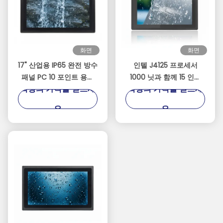
화면
화면
17" 산업용 IP65 완전 방수
인텔 J4125 프로세서
패널 PC 10 포인트 용량
1000 닛과 함께 15 인치
최상의 가격을 얻으세
최상의 가격을 얻으세
터치
산업용 IP67 완전 방수 터
치 패널 PC
요
요