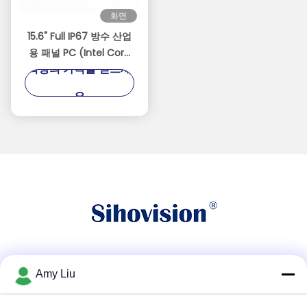
화면
15.6" Full IP67 방수 산업
용 패널 PC (Intel Core
최상의 가격을 얻으세
i5-8257U 포함) | 10점 정
전식 터치
요
소셜 미디어
Amy Liu