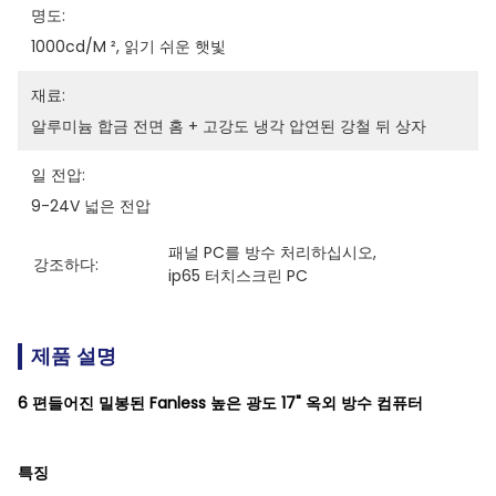
명도:
1000cd/m ², 읽기 쉬운 햇빛
재료:
알루미늄 합금 전면 홈 + 고강도 냉각 압연된 강철 뒤 상자
일 전압:
9-24V 넓은 전압
패널 PC를 방수 처리하십시오
, 
강조하다:
ip65 터치스크린 PC
제품 설명
6 편들어진 밀봉된 Fanless 높은 광도 17" 옥외 방수 컴퓨터
특징