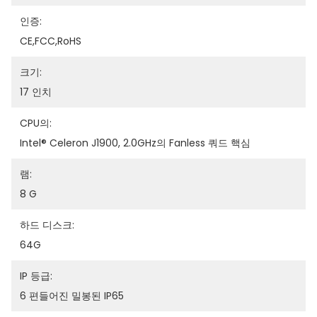
인증:
CE,FCC,RoHS
크기:
17 인치
CPU의:
Intel® Celeron J1900, 2.0GHz의 Fanless 쿼드 핵심
램:
8 G
하드 디스크:
64G
IP 등급:
6 편들어진 밀봉된 IP65