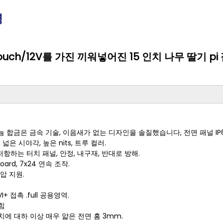
명
ve touch/12V를 가진 끼워넣어진 15 인치 나무 딸기 p
늄 합금은 금속 기술, 이음새가 없는 디자인을 솔질했습니다, 전면 패널 I
, 넓은 시야각, 높은 nits, 트루 컬러.
사 저항하는 터치 패널, 안정, 내구재, 반대로 방해.
oard, 7x24 연속 조작.
전압 지원.
I+ 접촉 .full 공용영역.
 힘
치에 대하 이상 매우 얇은 전면 홈 3mm.