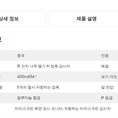
상세 정보
제품 설명
보
중국
인증:
15 인치 나무 딸기 Pi 접촉 감시자
해결:
:
400cd/m ²
보기 각도:
형:
5개의 철사 저항하는 접촉
일 전압:
알루미늄 합금
IP 등급:
터치스크린 화면 표시 모니터
, 
저항하는 터치스크린 감시자