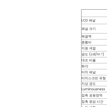
모형
LCD 패널
패널 크기
해결책
종횡비
지원 색깔
광도 (cd/m ²)
대조 비율
화각
터치 패널
터치스크린 유형
지상 경도
Luminousness
접촉 공용영역
접촉 응답 시간