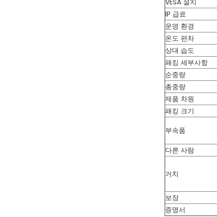
VESA 설치
IP 급료
운영 환경
온도 편차
상대 습도
패킹 세부사항
순중량
총중량
제품 차원
패킹 크기
부속품
다른 사람
거치
보장
증명서