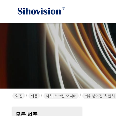
집
제품
터치 스크린 모니터
끼워넣어진 15 인치
모든 범주