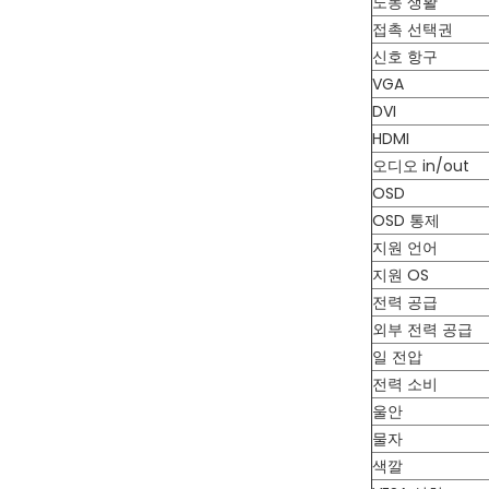
노동 생활
접촉 선택권
신호 항구
VGA
DVI
HDMI
오디오 in/out
OSD
OSD 통제
지원 언어
지원 OS
전력 공급
외부 전력 공급
일 전압
전력 소비
울안
물자
색깔