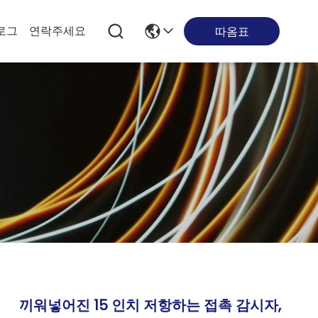
로그
연락주세요
따옴표
끼워넣어진 15 인치 저항하는 접촉 감시자,