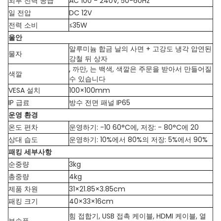
외부 전력 공급
AC 100 - 240V, 50-60Hz
일 전압
DC 12V
전력 소비
≤35W
울안
알루미늄 합금 날의 사면 + 고강도 냉각 압연된
물자
강철 뒤 상자
, 까만, 는 백색, 색깔은 주문을 받아서 만들어질
색깔
수 있습니다
VESA 설치
100×100mm
IP 급료
방수 전면 패널 IP65
운영 환경
온도 편차
운영하기: -10 60°C에, 저장: - 80°C에 20
상대 습도
운영하기: 10%에서 80%의 저장: 5%에서 90%
패킹 세부사항
순중량
3kg
총중량
4kg
제품 차원
31×21.85×3.85cm
패킹 크기
40×33×16cm
힘 접합기, USB 접촉 케이블, HDMI 케이블, 열