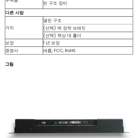
부속품
린 구조 장비
다른 사람
열린 구조
거치
(선택) 벽 장착 브래킷
(선택) 책상 대 홀더
보장
1 년 보장
증명서
세륨, FCC, RoHS
그림