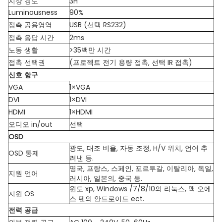
지상 경도
3H
Luminousness
90%
접촉 공용영역
USB (선택 RS232)
접촉 응답 시간
2ms
노동 생활
>35백만 시간
접촉 선택권
(프로젝트 전기 용량 접촉, 선택 IR 접촉)
신호 항구
VGA
1×VGA
DVI
1×DVI
HDMI
1×HDMI
오디오 in/out
선택
OSD
광도, 대조 비율, 자동 조정, H/V 위치, 언어 추
OSD 통제
려낸 등.
영국, 프랑스, 스페인, 포르투갈, 이탈리아, 독일,
지원 언어
러시아, 일본의, 중국 등.
윈도 xp, Windows /7/8/10의 리눅스, 맥 오에
지원 OS
스 텐의 안드로이드 ect.
전력 공급