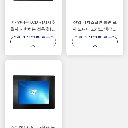
다 언어는 LCD 감시자 5
산업 터치스크린 화면 표
철사 저항하는 접촉 3H 표
시 모니터 고강도 냉각 압
최상의 가격을 얻으세
최상의 가격을 얻으세
면 경도를 방수 처리합니
연된 강철 물자
다
요
요