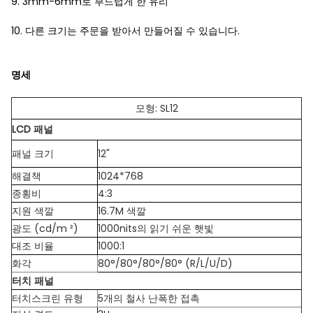
9. 3mm-6mm로 부드럽게 한 유리
10. 다른 크기는 주문을 받아서 만들어질 수 있습니다.
명세
모형: SL12
LCD 패널
패널 크기
12"
해결책
1024*768
종횡비
4:3
지원 색깔
16.7M 색깔
광도 (cd/m ²)
1000nits의 읽기 쉬운 햇빛
대조 비율
1000:1
화각
80°/80°/80°/80° (R/L/U/D)
터치 패널
터치스크린 유형
5개의 철사 난폭한 접촉