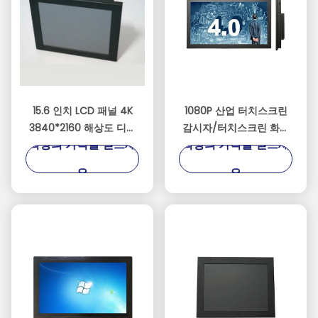
15.6 인치 LCD 패널 4K
1080P 산업 터치스크린
3840*2160 해상도 디스
감시자/터치스크린 화면
최상의 가격을 얻으세
최상의 가격을 얻으세
플레이 1000 Nits 터치스
표시 모니터 지원 나무 딸
크린 모니터
기 PI
요
요