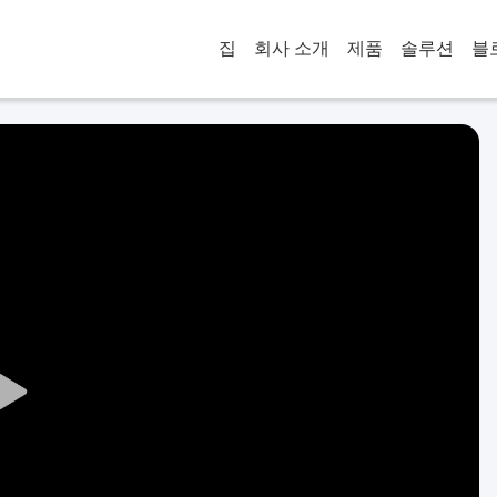
집
회사 소개
제품
솔루션
블
Play
Video