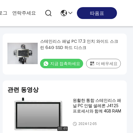
로그
연락주세요
따옴표
스테인리스 패널 PC 17.3 인치 와이드 스크
린 64G SSD 하드 디스크
지금 접촉하세요
더 배우세요
관련 동영상
원활한 통합 스테인리스 패
널 PC 인텔 셀레론 J4125
프로세서와 함께 4GB RAM
스테인리스 패널 PC
2024-12-05
00:49