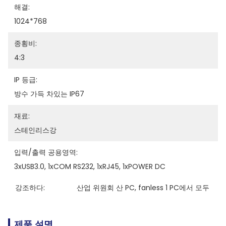
해결:
1024*768
종횡비:
4:3
IP 등급:
방수 가득 차있는 IP67
재료:
스테인리스강
입력/출력 공용영역:
3xUSB3.0, 1xCOM RS232, 1xRJ45, 1xPOWER DC
강조하다:
산업 위원회 산 PC
, 
fanless 1 PC에서 모두
제품 설명