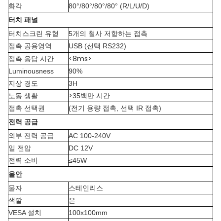
화각
80°/80°/80°/80° (R/L/U/D)
터치 패널
터치스크린 유형
5개의 철사 저항하는 접촉
접촉 공용영역
USB (선택 RS232)
<8ms>
접촉 응답 시간
Luminousness
90%
지상 경도
3H
>
노동 생활
35백만 시간
접촉 선택권
(전기 용량 접촉, 선택 IR 접촉)
전력 공급
외부 전력 공급
AC 100-240V
일 전압
DC 12V
전력 소비
≤45W
울안
물자
스테인리스
색깔
은
VESA 설치
100x100mm