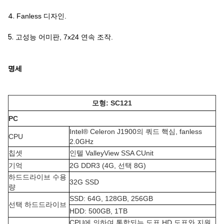
4.
Fanless 디자인.
5.
고성능 어미판, 7x24 연속 조작.
명세
모형: SC121
PC
Intel® Celeron J1900의 쿼드 핵심, fanless
CPU
2.0GHz
칩셋
인텔 ValleyView SSA CUnit
기억
2G DDR3 (4G, 선택 8G)
하드드라이브 수용
32G SSD
량
SSD: 64G, 128GB, 256GB
선택 하드드라이브
HDD: 500GB, 1TB
CPU에 의하여 통합되는 도표 HD 도표와 지원