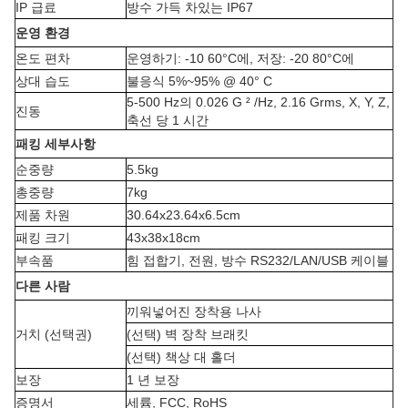
IP 급료
방수 가득 차있는 IP67
운영 환경
온도 편차
운영하기: -10 60°C에, 저장: -20 80°C에
상대 습도
불응식 5%~95% @ 40° C
5-500 Hz의 0.026 G ² /Hz, 2.16 Grms, X, Y, Z,
진동
축선 당 1 시간
패킹 세부사항
순중량
5.5kg
총중량
7kg
제품 차원
30.64x23.64x6.5cm
패킹 크기
43x38x18cm
부속품
힘 접합기, 전원, 방수 RS232/LAN/USB 케이블
다른 사람
끼워넣어진 장착용 나사
거치 (선택권)
(선택) 벽 장착 브래킷
(선택) 책상 대 홀더
보장
1 년 보장
증명서
세륨, FCC, RoHS