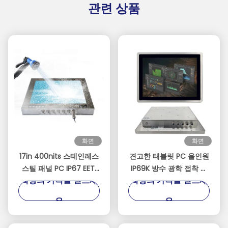
관련 상품
화면
화면
17in 400nits 스테인레스
견고한 태블릿 PC 올인원
스틸 패널 PC IP67 EETI
IP69K 방수 광학 접착 터
최상의 가격을 얻으세
최상의 가격을 얻으세
터치 팬리스
치 스크린 15인치 인텔 셀
러론 J4125 8GB DDR4
요
요
128GB SSD