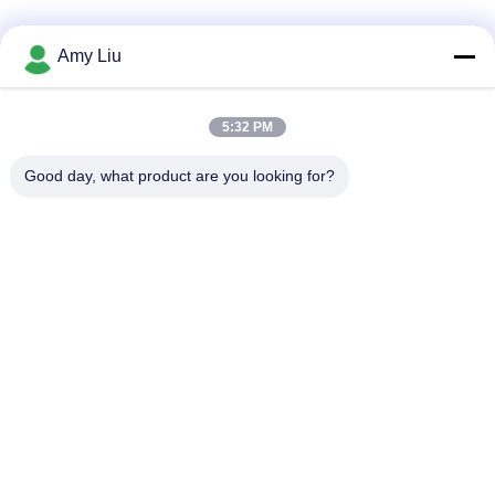
소셜 미디어
Amy Liu
5:32 PM
빠른 연락
Good day, what product are you looking for?
전화
86-0755-23747569
이메일
info@sihovision.com
청원하세요 :
청원하세요 :607호, 6/F, 건물 Ｍ, 페이지 산업 공원, 1223 구
안광 도로, 룽화 구, 센즈헨, 중국
사생활 보호 정책
|
사이트맵