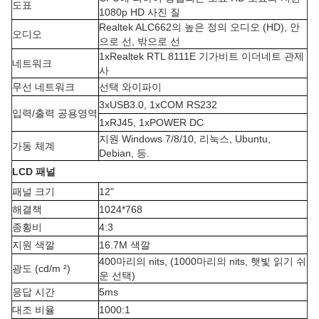
도표
1080p HD 사진 질
Realtek ALC662의 높은 정의 오디오 (HD), 안
오디오
으로 선, 밖으로 선
1xRealtek RTL 8111E 기가비트 이더네트 관제
네트워크
사
무선 네트워크
선택 와이파이
3xUSB3.0, 1xCOM RS232
입력/출력 공용영역
1xRJ45, 1xPOWER DC
지원 Windows 7/8/10, 리눅스, Ubuntu,
가동 체계
Debian, 등.
LCD 패널
패널 크기
12"
해결책
1024*768
종횡비
4:3
지원 색깔
16.7M 색깔
400마리의 nits, (1000마리의 nits, 햇빛 읽기 쉬
광도 (cd/m ²)
운 선택)
응답 시간
5ms
대조 비율
1000:1