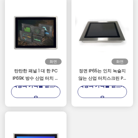
화면
화면
탄탄한 패널 1 대 한 PC
정면 IP65는 인치 녹슬지
IP69K 방수 산업 터치 스
않는 산업 터치스크린 PC
최상의 가격을 얻으세
최상의 가격을 얻으세
크린 15 인치 M12 인터페
어려운 패널을 15 방수 처
이스
리합니다
요
요