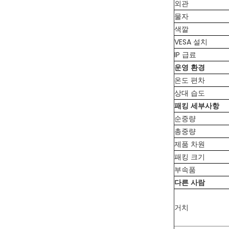
외관
물자
색깔
VESA 설치
IP 급료
운영 환경
온도 편차
상대 습도
패킹 세부사항
순중량
총중량
제품 차원
패킹 크기
부속품
다른 사람
거치