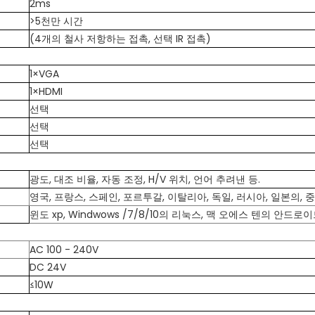
2ms
>5천만 시간
(4개의 철사 저항하는 접촉, 선택 IR 접촉)
1×VGA
1×HDMI
선택
선택
선택
광도, 대조 비율, 자동 조정, H/V 위치, 언어 추려낸 등.
영국, 프랑스, 스페인, 포르투갈, 이탈리아, 독일, 러시아, 일본의, 중
윈도 xp, Windwows /7/8/10의 리눅스, 맥 오에스 텐의 안드로이드
AC 100 - 240V
DC 24V
≤10W