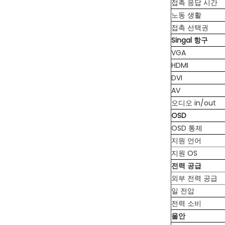
접촉 응답 시간
노동 생활
접촉 선택권
Singal 항구
VGA
HDMI
DVI
AV
오디오 in/out
OSD
OSD 통제
지원 언어
지원 OS
전력 공급
외부 전력 공급
일 전압
전력 소비
울안