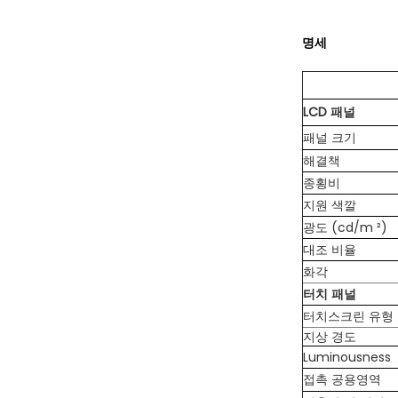
명세
LCD 패널
패널 크기
해결책
종횡비
지원 색깔
광도 (cd/m ²)
대조 비율
화각
터치 패널
터치스크린 유형
지상 경도
Luminousness
접촉 공용영역