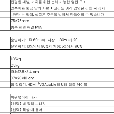
편평한 패널, 거치를 위한 분해 가능한 열린 구조
알루미늄 합금 날의 사면 + 고강도 냉각 압연된 강철 뒤 상자
, 까만, 는 백색, 색깔은 주문을 받아서 만들어질 수 있습니다
75×75mm
방수 전면 패널 IP65
운영하기: -10 60°C에, 저장: - 80°C에 20
운영하기: 10%에서 90%의 저장: 5%에서 90%
1.85kg
2.5kg
19.1×12.8×3.4 cm
37×28×10 cm
힘 접합기, HDMI /VGAcable의 USB 접촉 케이블
끼워넣어진 나사
(선택) 벽 장착 브래킷
(선택) 책상 대 홀더