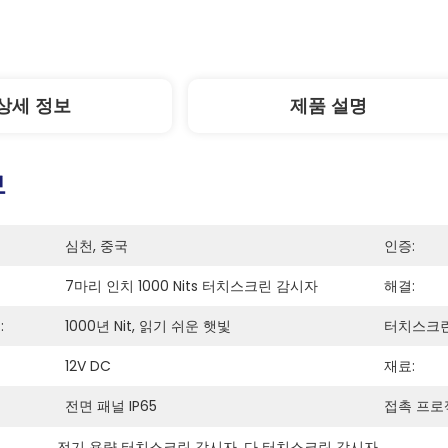
상세 정보
제품 설명
보
심천, 중국
인증:
7마리 인치 1000 Nits 터치스크린 감시자
해결:
:
1000년 Nit, 읽기 쉬운 햇빛
터치스크린
12V DC
재료:
전면 패널 IP65
접촉 프로
전기 용량 터치스크린 감시자
, 
다 터치스크린 감시자