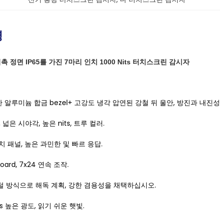
명
촉 정면 IP65를 가진 7마리 인치 1000 Nits 터치스크린 감시자
한 알루미늄 합금 bezel+ 고강도 냉각 압연된 강철 뒤 울안, 방진과 내진성
, 넓은 시야각, 높은 nits, 트루 컬러.
 터치 패널, 높은 과민한 및 빠르 응답.
oard, 7x24 연속 조작.
4 디지털 방식으로 해독 계획, 강한 겸용성을 채택하십시오.
its 높은 광도, 읽기 쉬운 햇빛.