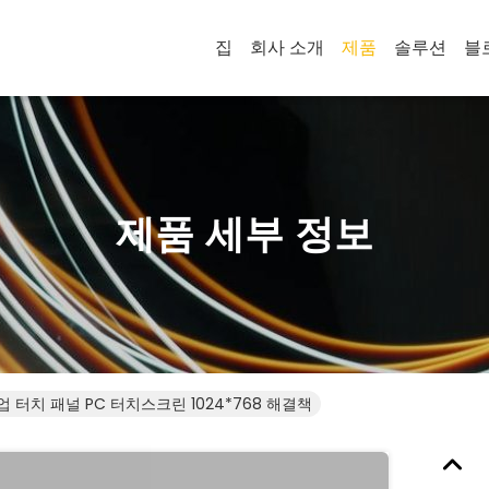
집
회사 소개
제품
솔루션
블
제품 세부 정보
 산업 터치 패널 PC 터치스크린 1024*768 해결책