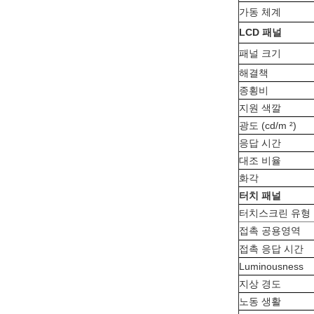
가동 체계
LCD 패널
패널 크기
해결책
종횡비
지원 색깔
광도 (cd/m ²)
응답 시간
대조 비율
화각
터치 패널
터치스크린 유형
접촉 공용영역
접촉 응답 시간
Luminousness
지상 경도
노동 생활