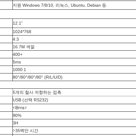
지원 Windows 7/8/10, 리눅스, Ubuntu, Debian 등.
12.1”
1024*768
4:3
16.7M 색깔
400+
5ms
1000:1
80°/80°/80°/80° (R/L/U/D)
5개의 철사 저항하는 접촉
USB (선택 RS232)
<8ms>
90%
3H
>
35백만 시간