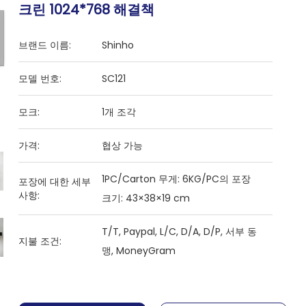
크린 1024*768 해결책
브랜드 이름:
Shinho
모델 번호:
SC121
모크:
1개 조각
가격:
협상 가능
1PC/Carton 무게: 6KG/PC의 포장
포장에 대한 세부
사항:
크기: 43×38×19 cm
T/T, Paypal, L/C, D/A, D/P, 서부 동
지불 조건:
맹, MoneyGram