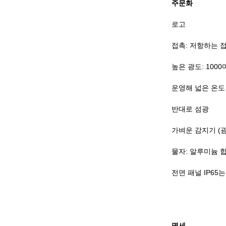
주문화
로고
접촉: 저항하는 접
높은 광도: 1000
운영해 넓은 온도 LC
반대로 섬광
가벼운 감지기 (
물자: 알루미늄 
전면 패널 IP65
명세