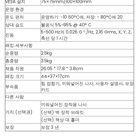
VESA 설치
75×75mm/100×100mm
운영 환경
온도 편차
운영하기: -10 60°C에, 저장: - 80°C에 20
상대 습도
불응식 5%~95% @ 40° C
5-500 Hz의 0.026 G ² /Hz, 2.16 Grms, X, Y, Z,
진동
축선 당 1 시간
패킹 세부사항
순중량
2.5kg
총중량
3.5kg
제품 차원
26.05 * 17.8 * 3.8cm
패킹 크기
44×37×17cm
힘 접합기, 끼워넣어진 나사, 사용자 설명서, 보장
부속품
카드
다른 사람
끼워넣어진 장착용 나사
거치 (선택권)
(선택) 벽 장착 브래킷
(선택) 책상 대 홀더
보장
보장 3 년