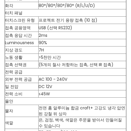
화각
80°/80°/80°/80° (R/L/U/D)
터치 패널
터치스크린 유형
프로젝트 전기 용량 접촉 (10 점)
접촉 공용영역
USB (선택 RS232)
접촉 응답 시간
2ms
Luminousness
90%
지상 경도
7H
노동 생활
>5천만 시간
접촉 선택권
(5개의 철사 저항하는 접촉, 선택 IR 접촉)
전력 공급
외부 전력 공급
AC 100 - 240V
일 전압
DC 12V
전력 소비
≤45W
울안
전면 홈 알루미늄 합금 craft+ 고강도 냉각 압연
물자
된 강철 뒤 상자
은, 검정, 백색, 색깔은 주문을 받아서 만들어질
색깔
수 있습니다