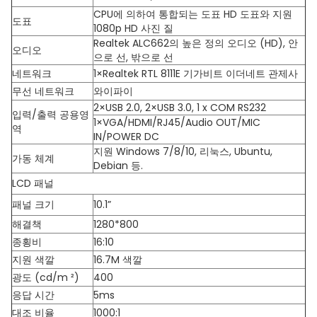
CPU에 의하여 통합되는 도표 HD 도표와 지원
도표
1080p HD 사진 질
Realtek ALC662의 높은 정의 오디오 (HD), 안
오디오
으로 선, 밖으로 선
네트워크
1×Realtek RTL 8111E 기가비트 이더네트 관제사
무선 네트워크
와이파이
2×USB 2.0, 2×USB 3.0, 1 x COM RS232
입력/출력 공용영
1×VGA/HDMI/RJ45/Audio OUT/MIC
역
IN/POWER DC
지원 Windows 7/8/10, 리눅스, Ubuntu,
가동 체계
Debian 등.
LCD 패널
패널 크기
10.1”
해결책
1280*800
종횡비
16:10
지원 색깔
16.7M 색깔
광도 (cd/m ²)
400
응답 시간
5ms
대조 비율
1000:1