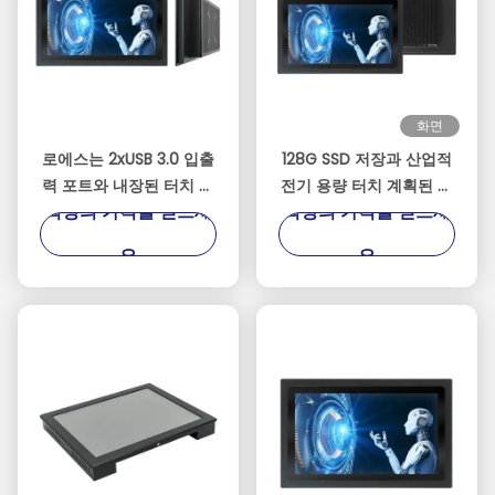
화면
로에스는 2xUSB 3.0 입출
128G SSD 저장과 산업적
력 포트와 내장된 터치 패
전기 용량 터치 계획된 패
최상의 가격을 얻으세
최상의 가격을 얻으세
널 PC를 증명했습니다
널 PC
요
요