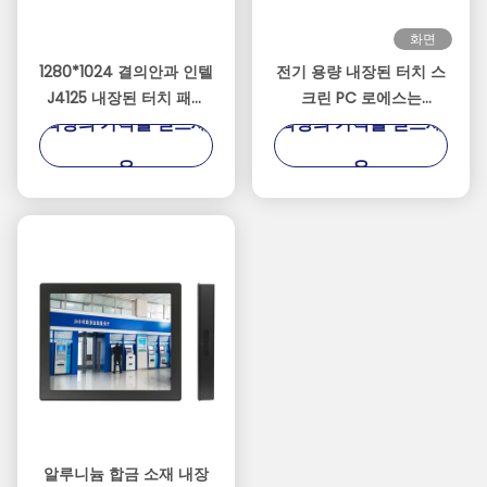
화면
1280*1024 결의안과 인텔
전기 용량 내장된 터치 스
J4125 내장된 터치 패널
크린 PC 로에스는
최상의 가격을 얻으세
최상의 가격을 얻으세
PC
1920*1080 결의안을 증명
했습니다
요
요
알루니늄 합금 소재 내장