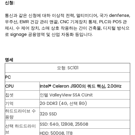
신청:
통신
전력, 멀티미디어
, 국가 denfense,
과 같은 신청에 대하 이상적
우주선,
,
EMR 건강 관리 맨끝
CNC 기계장치 통제, PLC와 POS 관
제어 장치, 소매 상호 작용하는
간이 건축물, 디지털 방식으
제사, 수
로 signage
공용영역 및 산업 자동화 등입니다.
명세
모형: SC101
PC
CPU
Intel® Celeron J1900의 쿼드 핵심, 2.0GHz
칩셋
인텔 ValleyView SSA CUnit
기억
2G DDR3 (4G, 선택 8G)
하드드라이브 수
32G SSD
용량
SSD: 64G, 128GB, 256GB
선택 하드드라이
브
HDD: 500GB, 1TB