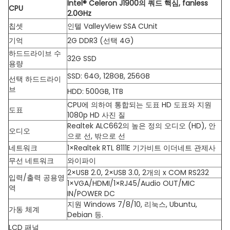
Intel® Celeron J1900의 쿼드 핵심, fanless
CPU
2.0GHz
칩셋
인텔 ValleyView SSA CUnit
기억
2G DDR3 (선택 4G)
하드드라이브 수
32G SSD
용량
SSD: 64G, 128GB, 256GB
선택 하드드라이
브
HDD: 500GB, 1TB
CPU에 의하여 통합되는 도표 HD 도표와 지원
도표
1080p HD 사진 질
Realtek ALC662의 높은 정의 오디오 (HD), 안
오디오
으로 선, 밖으로 선
네트워크
1×Realtek RTL 8111E 기가비트 이더네트 관제사
무선 네트워크
와이파이
2×USB 2.0, 2×USB 3.0, 2개의 x COM RS232
입력/출력 공용영
1×VGA/HDMI/1×RJ45/Audio OUT/MIC
역
IN/POWER DC
지원 Windows 7/8/10, 리눅스, Ubuntu,
가동 체계
Debian 등.
LCD 패널