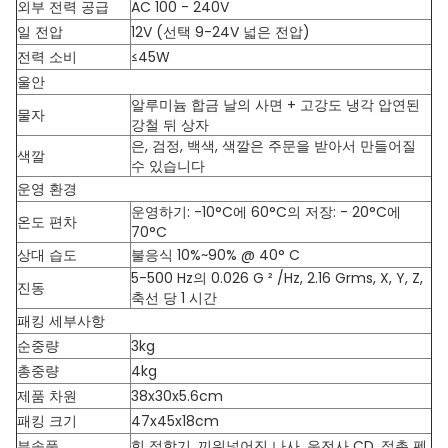
외부 전력 공급
AC 100 - 240V
일 전압
12V (선택 9-24V 넓은 전압)
전력 소비
≤45W
울안
알루미늄 합금 날의 사면 + 고강도 냉각 압연된
물자
강철 뒤 상자
은, 검정, 백색, 색깔은 주문을 받아서 만들어질
색깔
수 있습니다
운영 환경
운영하기: -10°C에 60°C의 저장: - 20°C에
온도 편차
70°C
상대 습도
불응식 10%~90% @ 40° C
5-500 Hz의 0.026 G ² /Hz, 2.16 Grms, X, Y, Z,
진동
축선 당 1 시간
패킹 세부사항
순중량
3kg
총중량
4kg
제품 차원
38x30x5.6cm
패킹 크기
47x45x18cm
부속품
힘 접합기, 끼워넣어진 나사, 운전사 CD, 접촉 펜