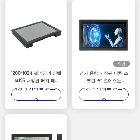
화면
1280*1024 결의안과 인텔
전기 용량 내장된 터치 스
J4125 내장된 터치 패널
크린 PC 로에스는
최상의 가격을 얻으세
최상의 가격을 얻으세
PC
1920*1080 결의안을 증명
했습니다
요
요