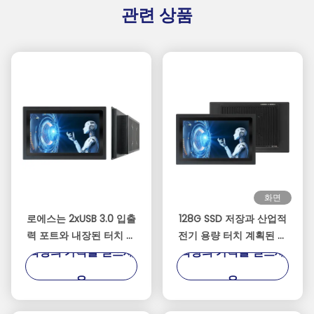
관련 상품
화면
로에스는 2xUSB 3.0 입출
128G SSD 저장과 산업적
력 포트와 내장된 터치 패
전기 용량 터치 계획된 패
최상의 가격을 얻으세
최상의 가격을 얻으세
널 PC를 증명했습니다
널 PC
요
요