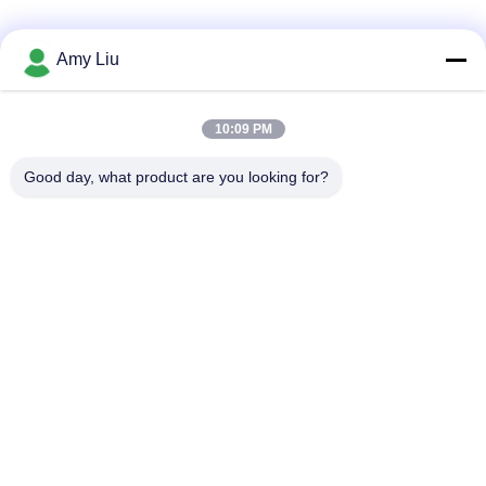
소셜 미디어
Amy Liu
10:09 PM
빠른 연락
Good day, what product are you looking for?
전화
86-0755-23747569
이메일
info@sihovision.com
청원하세요 :
청원하세요 :607호, 6/F, 건물 Ｍ, 페이지 산업 공원, 1223 구
안광 도로, 룽화 구, 센즈헨, 중국
사생활 보호 정책
|
사이트맵