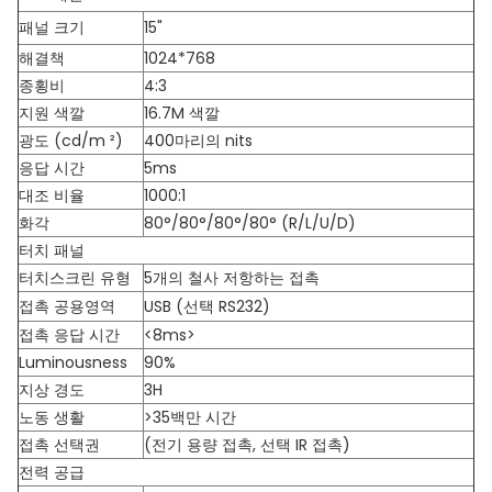
패널 크기
15"
해결책
1024*768
종횡비
4:3
지원 색깔
16.7M 색깔
광도 (cd/m ²)
400마리의 nits
응답 시간
5ms
대조 비율
1000:1
화각
80°/80°/80°/80° (R/L/U/D)
터치 패널
터치스크린 유형
5개의 철사 저항하는 접촉
접촉 공용영역
USB (선택 RS232)
접촉 응답 시간
<8ms>
Luminousness
90%
지상 경도
3H
노동 생활
>35백만 시간
접촉 선택권
(전기 용량 접촉, 선택 IR 접촉)
전력 공급