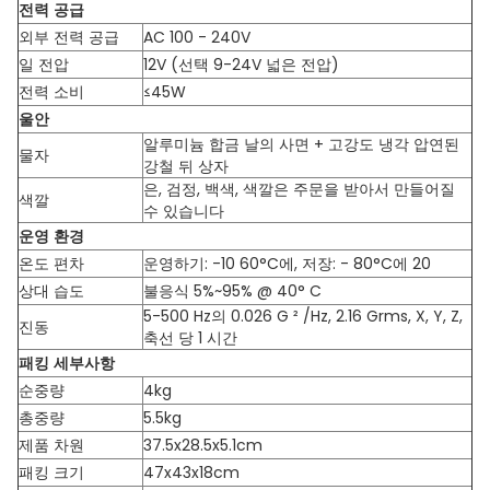
전력 공급
외부 전력 공급
AC 100 - 240V
일 전압
12V (선택 9-24V 넓은 전압)
전력 소비
≤45W
울안
알루미늄 합금 날의 사면 + 고강도 냉각 압연된
물자
강철 뒤 상자
은, 검정, 백색, 색깔은 주문을 받아서 만들어질
색깔
수 있습니다
운영 환경
온도 편차
운영하기: -10 60°C에, 저장: - 80°C에 20
상대 습도
불응식 5%~95% @ 40° C
5-500 Hz의 0.026 G ² /Hz, 2.16 Grms, X, Y, Z,
진동
축선 당 1 시간
패킹 세부사항
순중량
4kg
총중량
5.5kg
제품 차원
37.5x28.5x5.1cm
패킹 크기
47x43x18cm