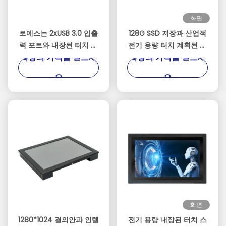
화면
로에스는 2xUSB 3.0 입출
128G SSD 저장과 산업적
력 포트와 내장된 터치 패
전기 용량 터치 계획된 패
최상의 가격을 얻으세
최상의 가격을 얻으세
널 PC를 증명했습니다
널 PC
요
요
화면
1280*1024 결의안과 인텔
전기 용량 내장된 터치 스