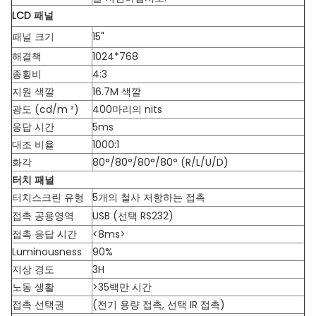
LCD 패널
패널 크기
15"
해결책
1024*768
종횡비
4:3
지원 색깔
16.7M 색깔
광도 (cd/m ²)
400마리의 nits
응답 시간
5ms
대조 비율
1000:1
화각
80°/80°/80°/80° (R/L/U/D)
터치 패널
터치스크린 유형
5개의 철사 저항하는 접촉
접촉 공용영역
USB (선택 RS232)
접촉 응답 시간
<8ms>
Luminousness
90%
지상 경도
3H
노동 생활
>35백만 시간
접촉 선택권
(전기 용량 접촉, 선택 IR 접촉)