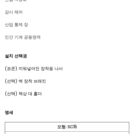
감시 제어
산업 통제 장
인간 기계 공용영역
설치 선택권
(표준) 끼워넣어진 장착용 나사
(선택) 벽 장착 브래킷
(선택) 책상 대 홀더
명세
모형: SC15