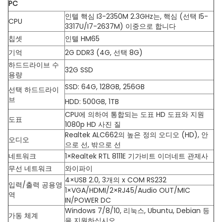
PC
인텔 핵심 I3-2350M 2.3GHz는, 핵심 (선택 I5-
CPU
3317U/I7-2637M) 이중으로 합니다
칩셋
인텔 HM65
기억
2G DDR3 (4G, 선택 8G)
하드드라이브 수
32G SSD
용량
SSD: 64G, 128GB, 256GB
선택 하드드라이
브
HDD: 500GB, 1TB
CPU에 의하여 통합되는 도표 HD 도표와 지원
도표
1080p HD 사진 질
Realtek ALC662의 높은 정의 오디오 (HD), 안
오디오
으로 선, 밖으로 선
네트워크
1×Realtek RTL 8111E 기가비트 이더네트 관제사
무선 네트워크
와이파이
4×USB 2.0, 3개의 x COM RS232
입력/출력 공용영
1×VGA/HDMI/2×RJ45/Audio OUT/MIC
역
IN/POWER DC
Windows 7/8/10, 리눅스, Ubuntu, Debian 등
가동 체계
을 지원하십시오.