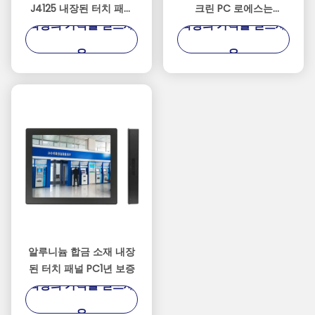
J4125 내장된 터치 패널
크린 PC 로에스는
최상의 가격을 얻으세
최상의 가격을 얻으세
PC
1920*1080 결의안을 증명
했습니다
요
요
알루니늄 합금 소재 내장
된 터치 패널 PC1년 보증
최상의 가격을 얻으세
요