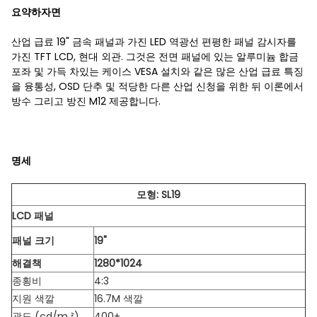
요약하자면
산업 급료 19" 금속 패널과 가진 LED 역광선 편평한 패널 감시자를
가진 TFT LCD, 현대 외관. 그것은 전면 패널에 있는 알루미늄 합금
포좌 및 가득 차있는 케이스 VESA 설치와 같은 많은 산업 급료 특징
을 융통성, OSD 단추 및 적당한 다른 산업 신청을 위한 뒤 이론에서
방수 그리고 방진 M12 제공합니다.
명세
모형: SL19
LCD 패널
패널 크기
19"
해결책
1280*1024
종횡비
4:3
지원 색깔
16.7M 색깔
광도 (cd/m ²)
400+