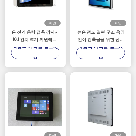
화면
화면
은 전기 용량 접촉 감시자
높은 광도 열린 구조 옥외
10.1 인치 크기 지원에 의
간이 건축물을 위한 산업
최상의 가격을 얻으세
최상의 가격을 얻으세
하여 끼워넣어지는 설치
터치스크린 감시자
요
요
화면
화면