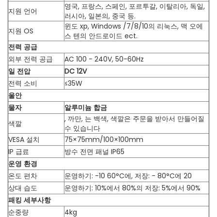
영국, 프랑스, 스페인, 포르투갈, 이탈리아, 독일,
지원 언어
러시아, 일본의, 중국 등.
윈도 xp, Windows /7/8/10의 리눅스, 맥 오에
지원 OS
스 텐의 안드로이드 ect.
전력 공급
외부 전력 공급
AC 100 - 240V, 50-60Hz
일 전압
DC 12V
전력 소비
≤35W
울안
물자
알루미늄 합금
, 까만, 는 백색, 색깔은 주문을 받아서 만들어질
색깔
수 있습니다
VESA 설치
75×75mm/100×100mm
IP 급료
방수 전면 패널 IP65
운영 환경
온도 편차
운영하기: -10 60°C에, 저장: - 80°C에 20
상대 습도
운영하기: 10%에서 80%의 저장: 5%에서 90%
패킹 세부사항
순중량
4kg