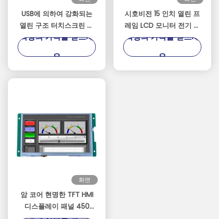
USB에 의하여 강화되는
시호비전 15 인치 열린 프
열린 구조 터치스크린 감
레임 LCD 모니터 전기 용
최상의 가격을 얻으세
최상의 가격을 얻으세
시자 TFT 10.4 인치 지원
량 터치 스크린 모니터
영상 신호
요
요
화면
암 코어 현명한 TFT HMI
디스플레이 패널 450
최상의 가격을 얻으세
cd/M2 엠엠아이