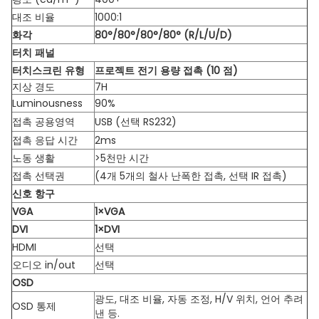
대조 비율
1000:1
화각
80°/80°/80°/80° (R/L/U/D)
터치 패널
터치스크린 유형
프로젝트 전기 용량 접촉 (10 점)
지상 경도
7H
Luminousness
90%
접촉 공용영역
USB (선택 RS232)
접촉 응답 시간
2ms
노동 생활
>5천만 시간
접촉 선택권
(4개 5개의 철사 난폭한 접촉, 선택 IR 접촉)
신호 항구
VGA
1×VGA
DVI
1×DVI
HDMI
선택
오디오 in/out
선택
OSD
광도, 대조 비율, 자동 조정, H/V 위치, 언어 추려
OSD 통제
낸 등.