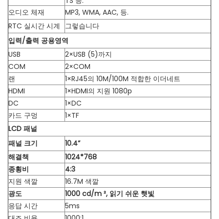
TS 등.
오디오 체재
MP3, WMA, AAC, 등.
RTC 실시간 시계
그렇습니다
입력/출력 공용영역
USB
2×USB (5)까지
COM
2×COM
랜
1×RJ45의 10M/100M 적합한 이더네트
HDMI
1×HDMI의 지원 1080p
DC
1×DC
카드 구멍
1×TF
LCD 패널
패널 크기
10.4”
해결책
1024*768
종횡비
4:3
지원 색깔
16.7M 색깔
광도
1000 cd/m ², 읽기 쉬운 햇빛
응답 시간
5ms
대조 비율
1000:1