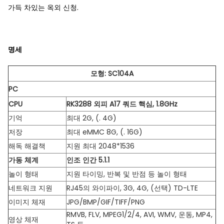
가득 차있는 옥외 신청.
명세
모형: SC104A
PC
CPU
RK3288 외피 A17 쿼드 핵심, 1.8GHz
기억
최대 2G, (. 4G)
저장
최대 eMMC 8G, (. 16G)
해독 해결책
지원 최대 2048*1536
가동 체계
인조 인간 5.1.1
놀이 형태
지원 타이밍, 반복 및 반점 등 놀이 형태
네트워크 지원
RJ45의 와이파이, 3G, 4G, (선택) TD-LTE
이미지 체재
JPG/BMP/GIF/TIFF/PNG
RMVB, FLV, MPEG1/2/4, AVI, WMV, 운동, MP4,
영상 체재