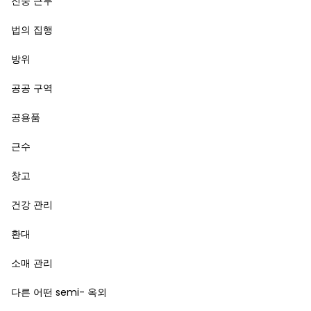
진중 근무
법의 집행
방위
공공 구역
공용품
근수
창고
건강 관리
환대
소매 관리
다른 어떤 semi- 옥외