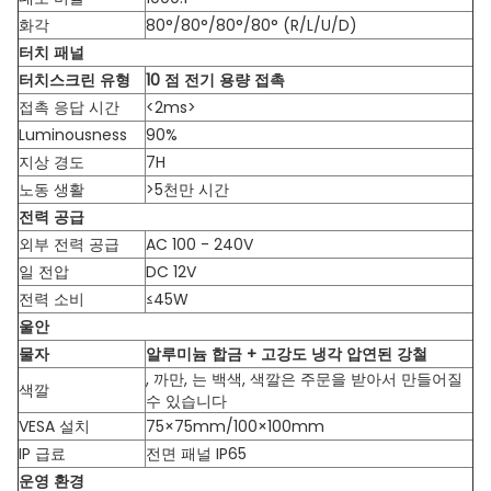
화각
80°/80°/80°/80° (R/L/U/D)
터치 패널
터치스크린 유형
10 점 전기 용량 접촉
접촉 응답 시간
<2ms>
Luminousness
90%
지상 경도
7H
노동 생활
>5천만 시간
전력 공급
외부 전력 공급
AC 100 - 240V
일 전압
DC 12V
전력 소비
≤45W
울안
물자
알루미늄 합금 + 고강도 냉각 압연된 강철
, 까만, 는 백색, 색깔은 주문을 받아서 만들어질
색깔
수 있습니다
VESA 설치
75×75mm/100×100mm
IP 급료
전면 패널 IP65
운영 환경