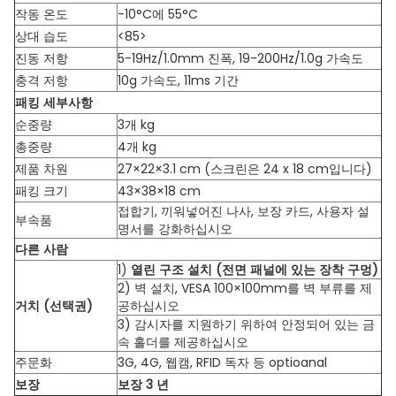
작동 온도
-10°C에 55°C
상대 습도
<85>
진동 저항
5-19Hz/1.0mm 진폭, 19-200Hz/1.0g 가속도
충격 저항
10g 가속도, 11ms 기간
패킹 세부사항
순중량
3개 kg
총중량
4개 kg
제품 차원
27×22×3.1 cm (스크린은 24 x 18 cm입니다)
패킹 크기
43×38×18 cm
접합기, 끼워넣어진 나사, 보장 카드, 사용자 설
부속품
명서를 강화하십시오
다른 사람
1)
열린 구조 설치 (전면 패널에 있는 장착 구멍)
2) 벽 설치, VESA 100×100mm를 벽 부류를 제
거치 (선택권)
공하십시오
3) 감시자를 지원하기 위하여 안정되어 있는 금
속 홀더를 제공하십시오
주문화
3G, 4G, 웹캠, RFID 독자 등 optioanal
보장
보장 3 년