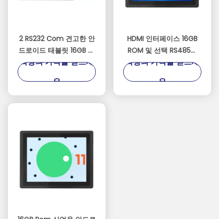
2 RS232 Com 견고한 안
HDMI 인터페이스 16GB
드로이드 태블릿 16GB 롬
ROM 및 선택 RS485과
최상의 가격을 얻으세
최상의 가격을 얻으세
과 함께 물과 먼지 저항성
함께 산업용 안드로이드
태블릿
요
요