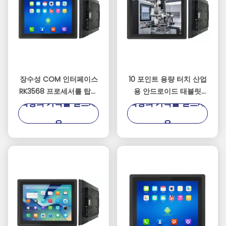
장수성 COM 인터페이스
10 포인트 용량 터치 산업
RK3568 프로세서를 탑재
용 안드로이드 태블릿
최상의 가격을 얻으세
최상의 가격을 얻으세
한 내구성 산업용 태블릿
RK3568 프로세서와 선택
적인 RS485 통신이 장착
요
요
되어 있습니다.