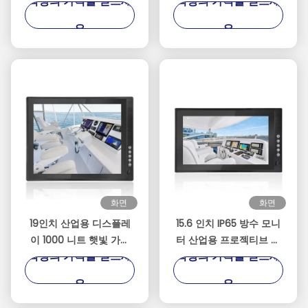
최상의 가격을 얻으세
최상의 가격을 얻으세
능한 터치 모니터 낚시 보
모니터 (광학 접합 및 고
트 유람선 및 요트 유람 항
해상도)
요
요
해
화면
화면
19인치 산업용 디스플레
15.6 인치 IP65 방수 모니
이 1000 니트 햇빛 가독
터 산업용 프로젝티브 터
최상의 가격을 얻으세
최상의 가격을 얻으세
터치 스크린 모니터, 광 센
치 스크린 광 결합 LCD
서 포함, 재고 있음, DC
1000 닛 디스플레이 반등
요
요
9-36V 전원 공급