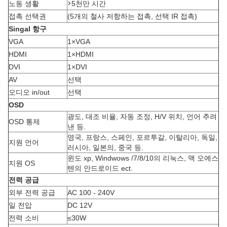
>
노동 생활
5천만 시간
접촉 선택권
(5개의 철사 저항하는 접촉, 선택 IR 접촉)
Singal 항구
VGA
1×VGA
HDMI
1×HDMI
DVI
1×DVI
AV
선택
오디오 in/out
선택
OSD
광도, 대조 비율, 자동 조정, H/V 위치, 언어 추려
OSD 통제
낸 등.
영국, 프랑스, 스페인, 포르투갈, 이탈리아, 독일,
지원 언어
러시아, 일본의, 중국 등.
윈도 xp, Windwows /7/8/10의 리눅스, 맥 오에스
지원 OS
텐의 안드로이드 ect.
전력 공급
외부 전력 공급
AC 100 - 240V
일 전압
DC 12V
전력 소비
≤30W