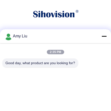
소셜 미디어
Amy Liu
2:35 PM
빠른 연락
Good day, what product are you looking for?
전화
86-0755-23747569
이메일
info@sihovision.com
청원하세요 :
청원하세요 :607호, 6/F, 건물 Ｍ, 페이지 산업 공원, 1223 구
안광 도로, 룽화 구, 센즈헨, 중국