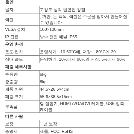
울안
물자
고강도 냉각 압연된 강철
, 까만, 는 백색, 색깔은 주문을 받아서 만들어질
색깔
수 있습니다
VESA 설치
100×100mm
IP 급료
방수 전면 패널 IP65
운영 환경
온도 편차
운영하기: -10 60°C에, 저장: - 80°C에 20
상대 습도
운영하기: 10%에서 90%의 저장: 5%에서 90%
패킹 세부사항
순중량
6kg
총중량
8kg
제품 차원
44.5×26.5×4cm
패킹 크기
55.6×38.5×15cm
힘 접합기, HDMI /VGA/DVI 케이블, USB 접촉
부속품
케이블.
다른 사람
보장
1 년 보장
증명서
세륨, FCC, RoHS