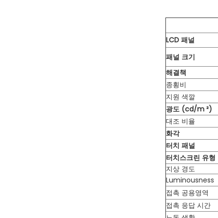
LCD 패널
패널 크기
해결책
종횡비
지원 색깔
광도 (cd/m ²)
대조 비율
화각
터치 패널
터치스크린 유형
지상 경도
Luminousness
접촉 공용영역
접촉 응답 시간
노동 생활