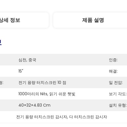
상세 정보
제품 설명
보
심천, 중국
인증:
15"
해결:
형:
전기 용량 터치스크린 10 점
일 전압:
1000마리의 Nits, 읽기 쉬운 햇빛
보기 각도:
40×32×4.83 Cm
설치 유형:
전기 용량 터치스크린 감시자
, 
다 터치스크린 감시자