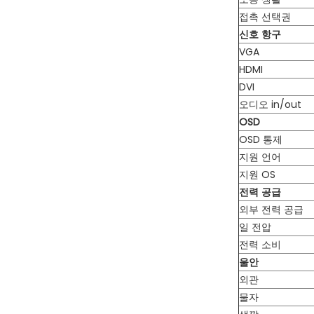
접촉 선택권
신호 항구
VGA
HDMI
DVI
오디오 in/out
OSD
OSD 통제
지원 언어
지원 OS
전력 공급
외부 전력 공급
일 전압
전력 소비
울안
외관
물자