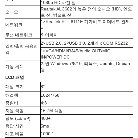
1080p HD 사진 질
Realtek ALC662의 높은 정의 오디오 (HD), 안으
오디오
로 선, 밖으로 선
1×Realtek RTL 8111E 기가비트 이더네트 관제
네트워크
사
무선 네트워크
와이파이
2×USB 2.0, 2×USB 3.0, 2개의 x COM RS232
입력/출력 공용영
1×VGA/HDMI/RJ45/Audio OUT/MIC
역
IN/POWER DC
지원 Windows 7/8/10, 리눅스, Ubuntu, Debian
가동 체계
등.
LCD 패널
패널 크기
8"
해결책
1024*768
종횡비
4:3
지원 색깔
16.7M 색깔
광도 (cd/m ²)
400+
응답 시간
5ms
대조 비율
1000:1