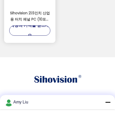
Sihovision 21.5인치 산업
용 터치 패널 PC (10포인
최상의 가격을 얻으세
트 정전식 터치, IP65 전면
패널, 24/7 연속 작동)
요
소셜 미디어
Amy Liu