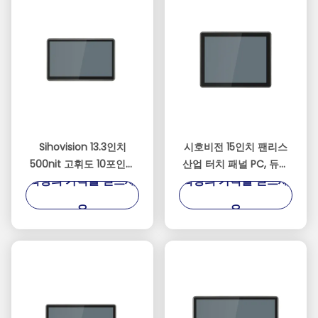
Sihovision 13.3인치
시호비전 15인치 팬리스
500nit 고휘도 10포인트
산업 터치 패널 PC, 듀얼
최상의 가격을 얻으세
최상의 가격을 얻으세
정전식 터치스크린 산업
2.5GbE LAN 및 인텔 N100
용 패널 PC 및 임베디드
프로세서
요
요
산업용 PC