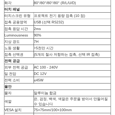
화각
80°/80°/80°/80° (R/L/U/D)
터치 패널
터치스크린 유형
프로젝트 전기 용량 접촉 (10 점)
접촉 공용영역
USB (선택 RS232)
접촉 응답 시간
2ms
Luminousness
90%
지상 경도
7H
>
노동 생활
5천만 시간
접촉 선택권
(5개의 철사 저항하는 접촉, 선택 IR 접촉)
전력 공급
외부 전력 공급
AC 100 - 240V
일 전압
DC 12V
전력 소비
≤45W
울안
물자
알루미늄 합금
은, 검정, 백색, 색깔은 주문을 받아서 만들어질
색깔
수 있습니다
VESA 설치
75×75mm/100×100mm