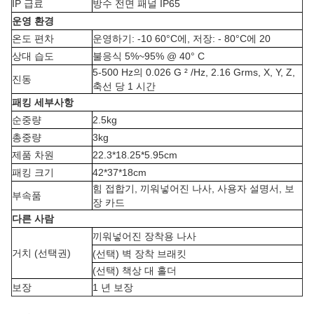
IP 급료
방수 전면 패널 IP65
운영 환경
온도 편차
운영하기: -10 60°C에, 저장: - 80°C에 20
상대 습도
불응식 5%~95% @ 40° C
5-500 Hz의 0.026 G ² /Hz, 2.16 Grms, X, Y, Z,
진동
축선 당 1 시간
패킹 세부사항
순중량
2.5kg
총중량
3kg
제품 차원
22.3*18.25*5.95cm
패킹 크기
42*37*18cm
힘 접합기, 끼워넣어진 나사, 사용자 설명서, 보
부속품
장 카드
다른 사람
끼워넣어진 장착용 나사
거치 (선택권)
(선택) 벽 장착 브래킷
(선택) 책상 대 홀더
보장
1 년 보장