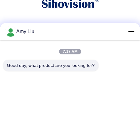
소셜 미디어
Amy Liu
7:17 AM
빠른 연락
Good day, what product are you looking for?
전화
86-0755-23747569
이메일
info@sihovision.com
청원하세요 :
청원하세요 :607호, 6/F, 건물 Ｍ, 페이지 산업 공원, 1223 구
안광 도로, 룽화 구, 센즈헨, 중국