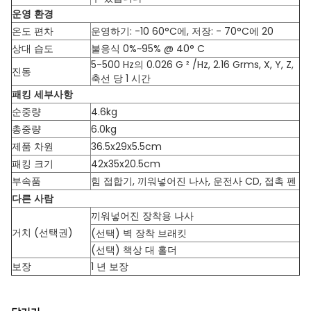
운영 환경
온도 편차
운영하기: -10 60°C에, 저장: - 70°C에 20
상대 습도
불응식 0%~95% @ 40° C
5-500 Hz의 0.026 G ² /Hz, 2.16 Grms, X, Y, Z,
진동
축선 당 1 시간
패킹 세부사항
순중량
4.6kg
총중량
6.0kg
제품 차원
36.5x29x5.5cm
패킹 크기
42x35x20.5cm
부속품
힘 접합기, 끼워넣어진 나사, 운전사 CD, 접촉 펜
다른 사람
끼워넣어진 장착용 나사
거치 (선택권)
(선택) 벽 장착 브래킷
(선택) 책상 대 홀더
보장
1 년 보장