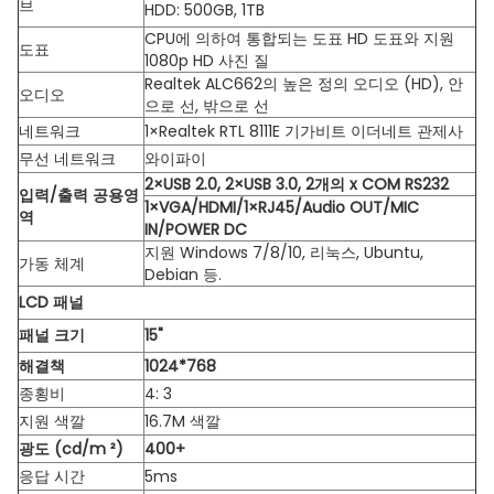
브
HDD: 500GB, 1TB
CPU에 의하여 통합되는 도표 HD 도표와 지원
도표
1080p HD 사진 질
Realtek ALC662의 높은 정의 오디오 (HD), 안
오디오
으로 선, 밖으로 선
네트워크
1×Realtek RTL 8111E 기가비트 이더네트 관제사
무선 네트워크
와이파이
2×USB 2.0, 2×USB 3.0, 2개의 x COM RS232
입력/출력 공용영
1×VGA/HDMI/1×RJ45/Audio OUT/MIC
역
IN/POWER DC
지원 Windows 7/8/10, 리눅스, Ubuntu,
가동 체계
Debian 등.
LCD 패널
패널 크기
15"
해결책
1024*768
종횡비
4: 3
지원 색깔
16.7M 색깔
광도 (cd/m ²)
400+
응답 시간
5ms