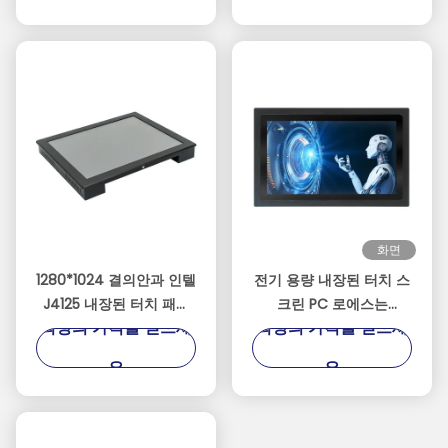
화면
1280*1024 결의안과 인텔
전기 용량 내장된 터치 스
J4125 내장된 터치 패널
크린 PC 로에스는
최상의 가격을 얻으세
최상의 가격을 얻으세
PC
1920*1080 결의안을 증명
했습니다
요
요