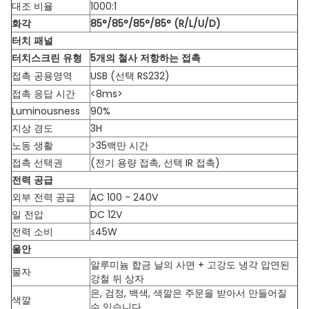
대조 비율
1000:1
화각
85°/85°/85°/85° (R/L/U/D)
터치 패널
터치스크린 유형
5개의 철사 저항하는 접촉
접촉 공용영역
USB (선택 RS232)
접촉 응답 시간
<8ms>
Luminousness
90%
지상 경도
3H
노동 생활
>35백만 시간
접촉 선택권
(전기 용량 접촉, 선택 IR 접촉)
전력 공급
외부 전력 공급
AC 100 - 240V
일 전압
DC 12V
전력 소비
≤45W
울안
알루미늄 합금 날의 사면 + 고강도 냉각 압연된
물자
강철 뒤 상자
은, 검정, 백색, 색깔은 주문을 받아서 만들어질
색깔
수 있습니다