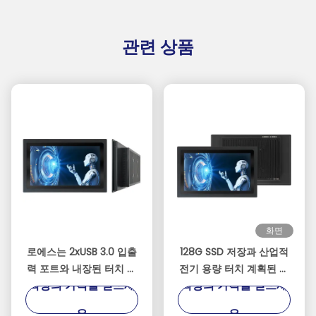
관련 상품
화면
로에스는 2xUSB 3.0 입출
128G SSD 저장과 산업적
력 포트와 내장된 터치 패
전기 용량 터치 계획된 패
최상의 가격을 얻으세
최상의 가격을 얻으세
널 PC를 증명했습니다
널 PC
요
요